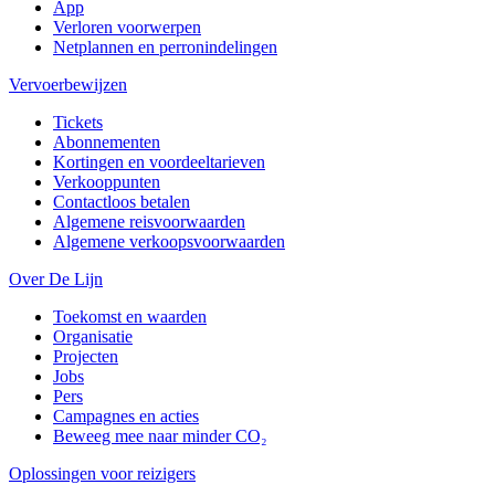
App
Verloren voorwerpen
Netplannen en perronindelingen
Vervoerbewijzen
Tickets
Abonnementen
Kortingen en voordeeltarieven
Verkooppunten
Contactloos betalen
Algemene reisvoorwaarden
Algemene verkoopsvoorwaarden
Over De Lijn
Toekomst en waarden
Organisatie
Projecten
Jobs
Pers
Campagnes en acties
Beweeg mee naar minder CO₂
Oplossingen voor reizigers