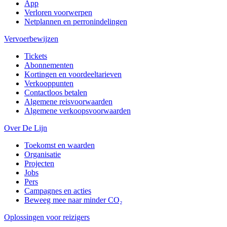
App
Verloren voorwerpen
Netplannen en perronindelingen
Vervoerbewijzen
Tickets
Abonnementen
Kortingen en voordeeltarieven
Verkooppunten
Contactloos betalen
Algemene reisvoorwaarden
Algemene verkoopsvoorwaarden
Over De Lijn
Toekomst en waarden
Organisatie
Projecten
Jobs
Pers
Campagnes en acties
Beweeg mee naar minder CO₂
Oplossingen voor reizigers