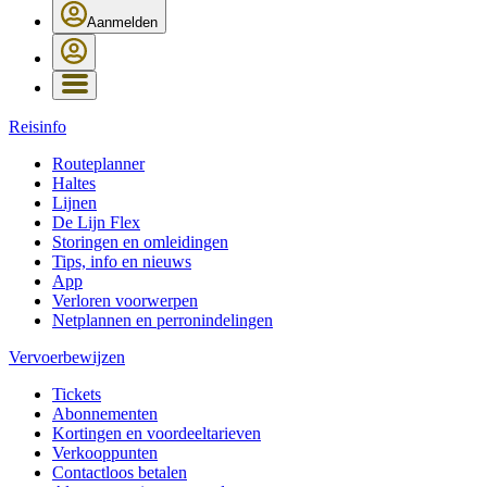
Aanmelden
Reisinfo
Routeplanner
Haltes
Lijnen
De Lijn Flex
Storingen en omleidingen
Tips, info en nieuws
App
Verloren voorwerpen
Netplannen en perronindelingen
Vervoerbewijzen
Tickets
Abonnementen
Kortingen en voordeeltarieven
Verkooppunten
Contactloos betalen