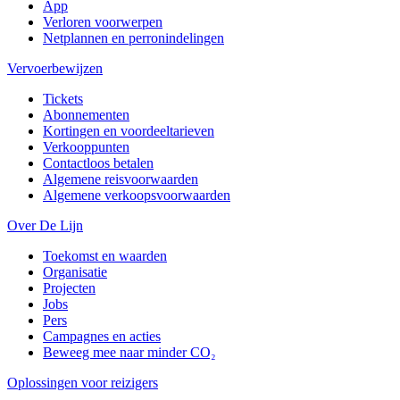
App
Verloren voorwerpen
Netplannen en perronindelingen
Vervoerbewijzen
Tickets
Abonnementen
Kortingen en voordeeltarieven
Verkooppunten
Contactloos betalen
Algemene reisvoorwaarden
Algemene verkoopsvoorwaarden
Over De Lijn
Toekomst en waarden
Organisatie
Projecten
Jobs
Pers
Campagnes en acties
Beweeg mee naar minder CO₂
Oplossingen voor reizigers