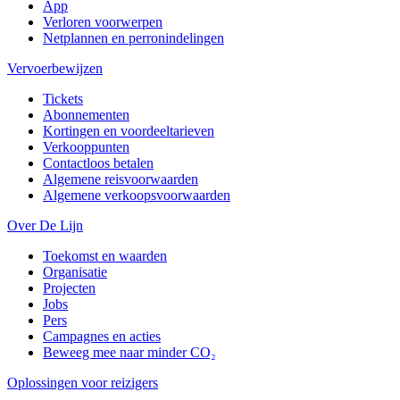
App
Verloren voorwerpen
Netplannen en perronindelingen
Vervoerbewijzen
Tickets
Abonnementen
Kortingen en voordeeltarieven
Verkooppunten
Contactloos betalen
Algemene reisvoorwaarden
Algemene verkoopsvoorwaarden
Over De Lijn
Toekomst en waarden
Organisatie
Projecten
Jobs
Pers
Campagnes en acties
Beweeg mee naar minder CO₂
Oplossingen voor reizigers