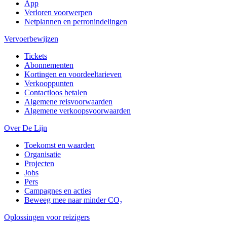
App
Verloren voorwerpen
Netplannen en perronindelingen
Vervoerbewijzen
Tickets
Abonnementen
Kortingen en voordeeltarieven
Verkooppunten
Contactloos betalen
Algemene reisvoorwaarden
Algemene verkoopsvoorwaarden
Over De Lijn
Toekomst en waarden
Organisatie
Projecten
Jobs
Pers
Campagnes en acties
Beweeg mee naar minder CO₂
Oplossingen voor reizigers