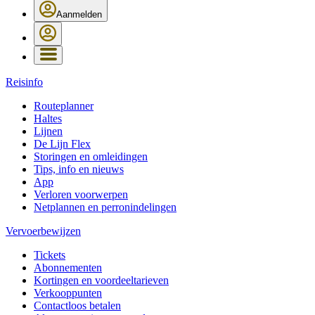
Aanmelden
Reisinfo
Routeplanner
Haltes
Lijnen
De Lijn Flex
Storingen en omleidingen
Tips, info en nieuws
App
Verloren voorwerpen
Netplannen en perronindelingen
Vervoerbewijzen
Tickets
Abonnementen
Kortingen en voordeeltarieven
Verkooppunten
Contactloos betalen