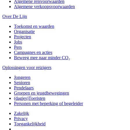
Algemene reisvoorwaarden
Algemene verkoopsvoorwaarden
Over De Lijn
Toekomst en waarden
Organisatie
Projecten
Jobs
Pers
Campagnes en acties
Beweeg mee naar minder CO₂
Oplossingen voor reizigers
Jongeren
Senioren
Pendelaars
Groepen en jeugdbewegingen
(dagjes)Toeristen
Personen met beperking of begeleider
Zakelijk
Privacy
Toegankelijkheid