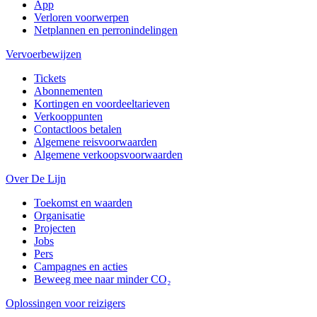
App
Verloren voorwerpen
Netplannen en perronindelingen
Vervoerbewijzen
Tickets
Abonnementen
Kortingen en voordeeltarieven
Verkooppunten
Contactloos betalen
Algemene reisvoorwaarden
Algemene verkoopsvoorwaarden
Over De Lijn
Toekomst en waarden
Organisatie
Projecten
Jobs
Pers
Campagnes en acties
Beweeg mee naar minder CO₂
Oplossingen voor reizigers