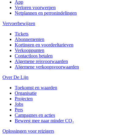
App
Verloren voorwerpen
Netplannen en perronindelingen
Vervoerbewijzen
Tickets
Abonnementen
Kortingen en voordeeltarieven
Verkooppunten
Contactloos betalen
Algemene reisvoorwaarden
Algemene verkoopsvoorwaarden
Over De Lijn
Toekomst en waarden
Organisatie
Projecten
Jobs
Pers
Campagnes en acties
Beweeg mee naar minder CO₂
Oplossingen voor reizigers