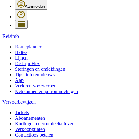
Aanmelden
Reisinfo
Routeplanner
Haltes
Lijnen
De Lijn Flex
Storingen en omleidingen
Tips, info en nieuws
App
Verloren voorwerpen
Netplannen en perronindelingen
Vervoerbewijzen
Tickets
Abonnementen
Kortingen en voordeeltarieven
Verkooppunten
Contactloos betalen