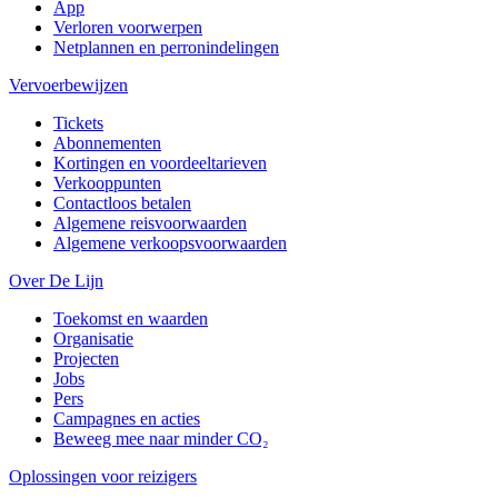
App
Verloren voorwerpen
Netplannen en perronindelingen
Vervoerbewijzen
Tickets
Abonnementen
Kortingen en voordeeltarieven
Verkooppunten
Contactloos betalen
Algemene reisvoorwaarden
Algemene verkoopsvoorwaarden
Over De Lijn
Toekomst en waarden
Organisatie
Projecten
Jobs
Pers
Campagnes en acties
Beweeg mee naar minder CO₂
Oplossingen voor reizigers