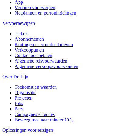
App
Verloren voorwerpen
Netplannen en perronindelingen
Vervoerbewijzen
Tickets
Abonnementen
Kortingen en voordeeltarieven
Verkooppunten
Contactloos betalen
Algemene reisvoorwaarden
Algemene verkoopsvoorwaarden
Over De Lijn
Toekomst en waarden
Organisatie
Projecten
Jobs
Pers
Campagnes en acties
Beweeg mee naar minder CO₂
Oplossingen voor reizigers