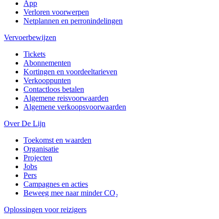
App
Verloren voorwerpen
Netplannen en perronindelingen
Vervoerbewijzen
Tickets
Abonnementen
Kortingen en voordeeltarieven
Verkooppunten
Contactloos betalen
Algemene reisvoorwaarden
Algemene verkoopsvoorwaarden
Over De Lijn
Toekomst en waarden
Organisatie
Projecten
Jobs
Pers
Campagnes en acties
Beweeg mee naar minder CO₂
Oplossingen voor reizigers