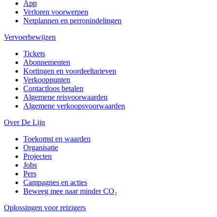
App
Verloren voorwerpen
Netplannen en perronindelingen
Vervoerbewijzen
Tickets
Abonnementen
Kortingen en voordeeltarieven
Verkooppunten
Contactloos betalen
Algemene reisvoorwaarden
Algemene verkoopsvoorwaarden
Over De Lijn
Toekomst en waarden
Organisatie
Projecten
Jobs
Pers
Campagnes en acties
Beweeg mee naar minder CO₂
Oplossingen voor reizigers