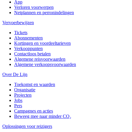
App
Verloren voorwerpen
Netplannen en perronindelingen
Vervoerbewijzen
Tickets
Abonnementen
Kortingen en voordeeltarieven
Verkooppunten
Contactloos betalen
Algemene reisvoorwaarden
Algemene verkoopsvoorwaarden
Over De Lijn
Toekomst en waarden
Organisatie
Projecten
Jobs
Pers
Campagnes en acties
Beweeg mee naar minder CO₂
Oplossingen voor reizigers