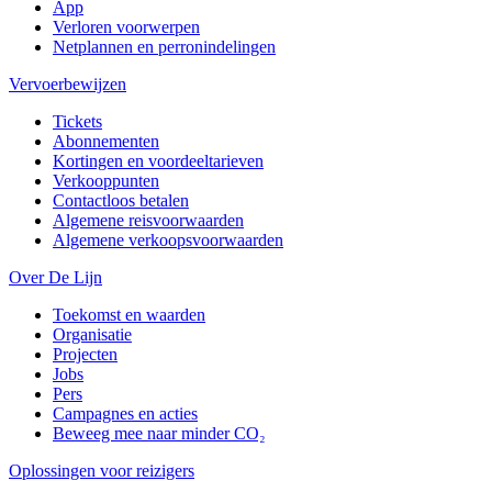
App
Verloren voorwerpen
Netplannen en perronindelingen
Vervoerbewijzen
Tickets
Abonnementen
Kortingen en voordeeltarieven
Verkooppunten
Contactloos betalen
Algemene reisvoorwaarden
Algemene verkoopsvoorwaarden
Over De Lijn
Toekomst en waarden
Organisatie
Projecten
Jobs
Pers
Campagnes en acties
Beweeg mee naar minder CO₂
Oplossingen voor reizigers