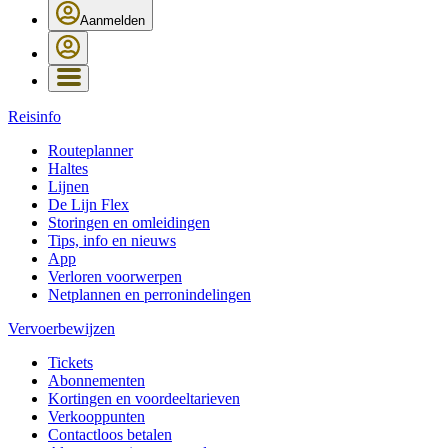
Aanmelden
Reisinfo
Routeplanner
Haltes
Lijnen
De Lijn Flex
Storingen en omleidingen
Tips, info en nieuws
App
Verloren voorwerpen
Netplannen en perronindelingen
Vervoerbewijzen
Tickets
Abonnementen
Kortingen en voordeeltarieven
Verkooppunten
Contactloos betalen