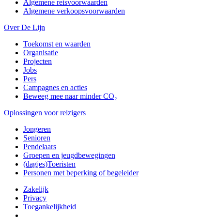
Algemene reisvoorwaarden
Algemene verkoopsvoorwaarden
Over De Lijn
Toekomst en waarden
Organisatie
Projecten
Jobs
Pers
Campagnes en acties
Beweeg mee naar minder CO₂
Oplossingen voor reizigers
Jongeren
Senioren
Pendelaars
Groepen en jeugdbewegingen
(dagjes)Toeristen
Personen met beperking of begeleider
Zakelijk
Privacy
Toegankelijkheid