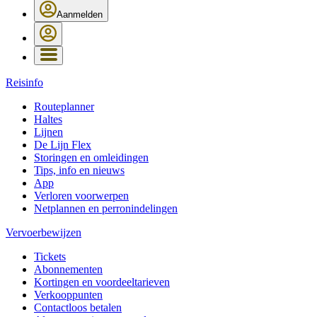
Aanmelden
Reisinfo
Routeplanner
Haltes
Lijnen
De Lijn Flex
Storingen en omleidingen
Tips, info en nieuws
App
Verloren voorwerpen
Netplannen en perronindelingen
Vervoerbewijzen
Tickets
Abonnementen
Kortingen en voordeeltarieven
Verkooppunten
Contactloos betalen