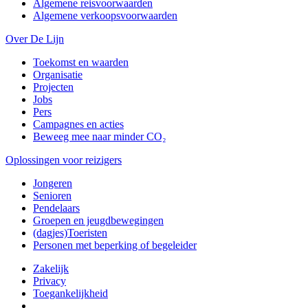
Algemene reisvoorwaarden
Algemene verkoopsvoorwaarden
Over De Lijn
Toekomst en waarden
Organisatie
Projecten
Jobs
Pers
Campagnes en acties
Beweeg mee naar minder CO₂
Oplossingen voor reizigers
Jongeren
Senioren
Pendelaars
Groepen en jeugdbewegingen
(dagjes)Toeristen
Personen met beperking of begeleider
Zakelijk
Privacy
Toegankelijkheid