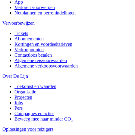
App
Verloren voorwerpen
Netplannen en perronindelingen
Vervoerbewijzen
Tickets
Abonnementen
Kortingen en voordeeltarieven
Verkooppunten
Contactloos betalen
Algemene reisvoorwaarden
Algemene verkoopsvoorwaarden
Over De Lijn
Toekomst en waarden
Organisatie
Projecten
Jobs
Pers
Campagnes en acties
Beweeg mee naar minder CO₂
Oplossingen voor reizigers