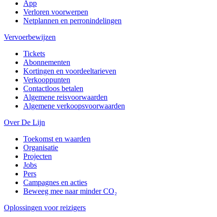
App
Verloren voorwerpen
Netplannen en perronindelingen
Vervoerbewijzen
Tickets
Abonnementen
Kortingen en voordeeltarieven
Verkooppunten
Contactloos betalen
Algemene reisvoorwaarden
Algemene verkoopsvoorwaarden
Over De Lijn
Toekomst en waarden
Organisatie
Projecten
Jobs
Pers
Campagnes en acties
Beweeg mee naar minder CO₂
Oplossingen voor reizigers