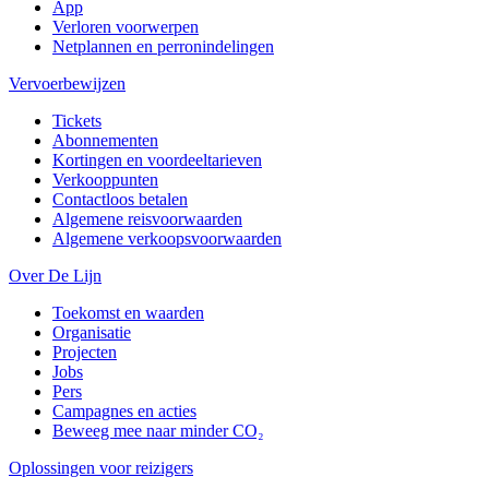
App
Verloren voorwerpen
Netplannen en perronindelingen
Vervoerbewijzen
Tickets
Abonnementen
Kortingen en voordeeltarieven
Verkooppunten
Contactloos betalen
Algemene reisvoorwaarden
Algemene verkoopsvoorwaarden
Over De Lijn
Toekomst en waarden
Organisatie
Projecten
Jobs
Pers
Campagnes en acties
Beweeg mee naar minder CO₂
Oplossingen voor reizigers