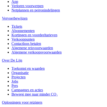
App
Verloren voorwerpen
Netplannen en perronindelingen
Vervoerbewijzen
Tickets
Abonnementen
Kortingen en voordeeltarieven
Verkooppunten
Contactloos betalen
Algemene reisvoorwaarden
Algemene verkoopsvoorwaarden
Over De Lijn
Toekomst en waarden
Organisatie
Projecten
Jobs
Pers
Campagnes en acties
Beweeg mee naar minder CO₂
Oplossingen voor reizigers