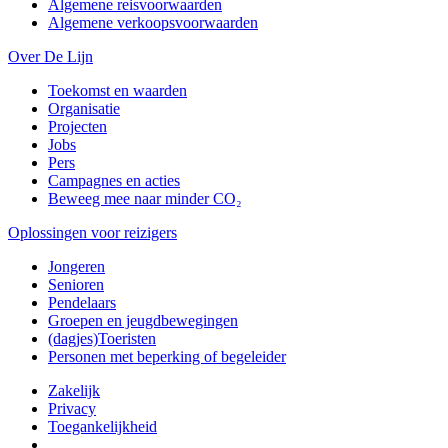
Algemene reisvoorwaarden
Algemene verkoopsvoorwaarden
Over De Lijn
Toekomst en waarden
Organisatie
Projecten
Jobs
Pers
Campagnes en acties
Beweeg mee naar minder CO₂
Oplossingen voor reizigers
Jongeren
Senioren
Pendelaars
Groepen en jeugdbewegingen
(dagjes)Toeristen
Personen met beperking of begeleider
Zakelijk
Privacy
Toegankelijkheid