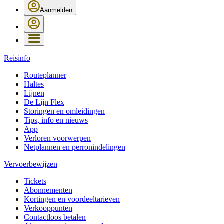
Aanmelden
Reisinfo
Routeplanner
Haltes
Lijnen
De Lijn Flex
Storingen en omleidingen
Tips, info en nieuws
App
Verloren voorwerpen
Netplannen en perronindelingen
Vervoerbewijzen
Tickets
Abonnementen
Kortingen en voordeeltarieven
Verkooppunten
Contactloos betalen