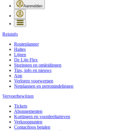
Aanmelden
Reisinfo
Routeplanner
Haltes
Lijnen
De Lijn Flex
Storingen en omleidingen
Tips, info en nieuws
App
Verloren voorwerpen
Netplannen en perronindelingen
Vervoerbewijzen
Tickets
Abonnementen
Kortingen en voordeeltarieven
Verkooppunten
Contactloos betalen