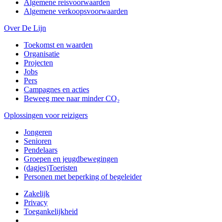
Algemene reisvoorwaarden
Algemene verkoopsvoorwaarden
Over De Lijn
Toekomst en waarden
Organisatie
Projecten
Jobs
Pers
Campagnes en acties
Beweeg mee naar minder CO₂
Oplossingen voor reizigers
Jongeren
Senioren
Pendelaars
Groepen en jeugdbewegingen
(dagjes)Toeristen
Personen met beperking of begeleider
Zakelijk
Privacy
Toegankelijkheid