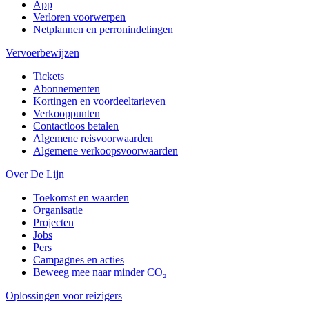
App
Verloren voorwerpen
Netplannen en perronindelingen
Vervoerbewijzen
Tickets
Abonnementen
Kortingen en voordeeltarieven
Verkooppunten
Contactloos betalen
Algemene reisvoorwaarden
Algemene verkoopsvoorwaarden
Over De Lijn
Toekomst en waarden
Organisatie
Projecten
Jobs
Pers
Campagnes en acties
Beweeg mee naar minder CO₂
Oplossingen voor reizigers