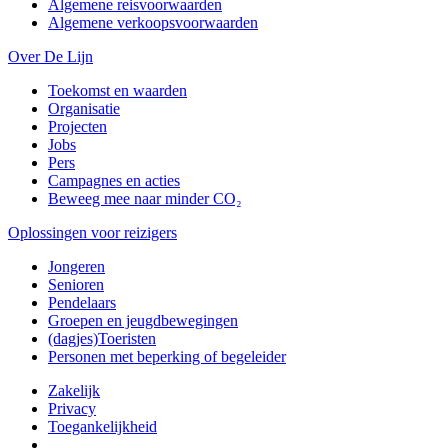
Algemene reisvoorwaarden
Algemene verkoopsvoorwaarden
Over De Lijn
Toekomst en waarden
Organisatie
Projecten
Jobs
Pers
Campagnes en acties
Beweeg mee naar minder CO₂
Oplossingen voor reizigers
Jongeren
Senioren
Pendelaars
Groepen en jeugdbewegingen
(dagjes)Toeristen
Personen met beperking of begeleider
Zakelijk
Privacy
Toegankelijkheid