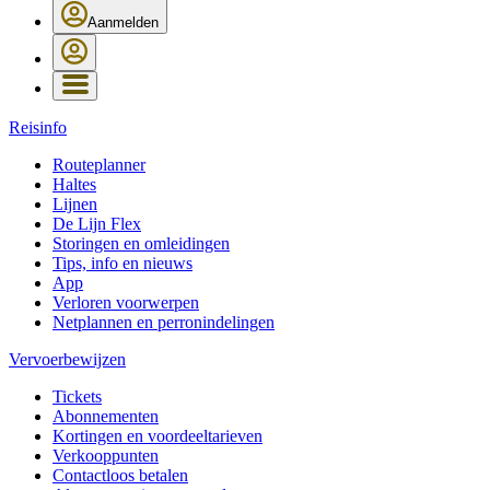
Aanmelden
Reisinfo
Routeplanner
Haltes
Lijnen
De Lijn Flex
Storingen en omleidingen
Tips, info en nieuws
App
Verloren voorwerpen
Netplannen en perronindelingen
Vervoerbewijzen
Tickets
Abonnementen
Kortingen en voordeeltarieven
Verkooppunten
Contactloos betalen