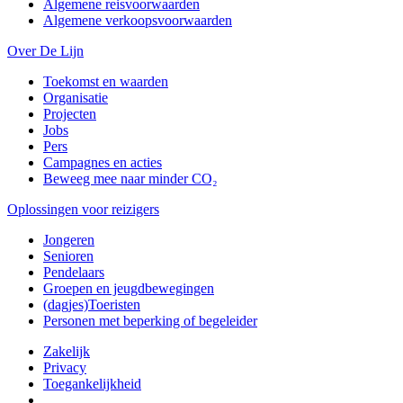
Algemene reisvoorwaarden
Algemene verkoopsvoorwaarden
Over De Lijn
Toekomst en waarden
Organisatie
Projecten
Jobs
Pers
Campagnes en acties
Beweeg mee naar minder CO₂
Oplossingen voor reizigers
Jongeren
Senioren
Pendelaars
Groepen en jeugdbewegingen
(dagjes)Toeristen
Personen met beperking of begeleider
Zakelijk
Privacy
Toegankelijkheid