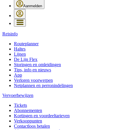
Aanmelden
Reisinfo
Routeplanner
Haltes
Lijnen
De Lijn Flex
Storingen en omleidingen
Tips, info en nieuws
App
Verloren voorwerpen
Netplannen en perronindelingen
Vervoerbewijzen
Tickets
Abonnementen
Kortingen en voordeeltarieven
Verkooppunten
Contactloos betalen