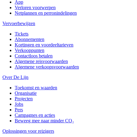
App
Verloren voorwerpen
Netplannen en perronindelingen
Vervoerbewijzen
Tickets
Abonnementen
Kortingen en voordeeltarieven
Verkooppunten
Contactloos betalen
Algemene reisvoorwaarden
Algemene verkoopsvoorwaarden
Over De Lijn
Toekomst en waarden
Organisatie
Projecten
Jobs
Pers
Campagnes en acties
Beweeg mee naar minder CO₂
Oplossingen voor reizigers