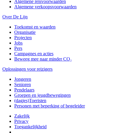
Algemene reisvoorwaarden
Algemene verkoopsvoorwaarden
Over De Lijn
Toekomst en waarden
Organisatie
Projecten
Jobs
Pers
Campagnes en acties
Beweeg mee naar minder CO₂
Oplossingen voor reizigers
Jongeren
Senioren
Pendelaars
Groepen en jeugdbewegingen
(dagjes)Toeristen
Personen met beperking of begeleider
Zakelijk
Privacy
Toegankelijkheid