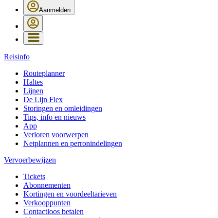
Aanmelden
Reisinfo
Routeplanner
Haltes
Lijnen
De Lijn Flex
Storingen en omleidingen
Tips, info en nieuws
App
Verloren voorwerpen
Netplannen en perronindelingen
Vervoerbewijzen
Tickets
Abonnementen
Kortingen en voordeeltarieven
Verkooppunten
Contactloos betalen