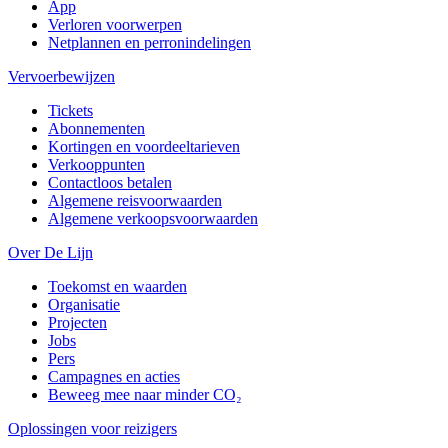
App
Verloren voorwerpen
Netplannen en perronindelingen
Vervoerbewijzen
Tickets
Abonnementen
Kortingen en voordeeltarieven
Verkooppunten
Contactloos betalen
Algemene reisvoorwaarden
Algemene verkoopsvoorwaarden
Over De Lijn
Toekomst en waarden
Organisatie
Projecten
Jobs
Pers
Campagnes en acties
Beweeg mee naar minder CO₂
Oplossingen voor reizigers