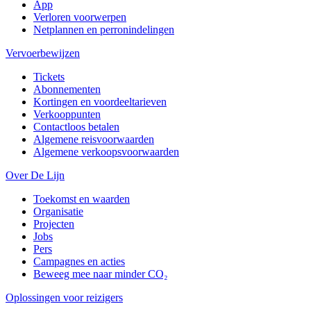
App
Verloren voorwerpen
Netplannen en perronindelingen
Vervoerbewijzen
Tickets
Abonnementen
Kortingen en voordeeltarieven
Verkooppunten
Contactloos betalen
Algemene reisvoorwaarden
Algemene verkoopsvoorwaarden
Over De Lijn
Toekomst en waarden
Organisatie
Projecten
Jobs
Pers
Campagnes en acties
Beweeg mee naar minder CO₂
Oplossingen voor reizigers