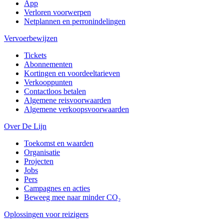
App
Verloren voorwerpen
Netplannen en perronindelingen
Vervoerbewijzen
Tickets
Abonnementen
Kortingen en voordeeltarieven
Verkooppunten
Contactloos betalen
Algemene reisvoorwaarden
Algemene verkoopsvoorwaarden
Over De Lijn
Toekomst en waarden
Organisatie
Projecten
Jobs
Pers
Campagnes en acties
Beweeg mee naar minder CO₂
Oplossingen voor reizigers