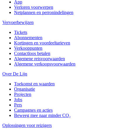
App
Verloren voorwerpen
Netplannen en perronindelingen
Vervoerbewijzen
Tickets
Abonnementen
Kortingen en voordeeltarieven
Verkooppunten
Contactloos betalen
Algemene reisvoorwaarden
Algemene verkoopsvoorwaarden
Over De Lijn
Toekomst en waarden
Organisatie
Projecten
Jobs
Pers
Campagnes en acties
Beweeg mee naar minder CO₂
Oplossingen voor reizigers