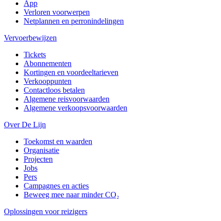
App
Verloren voorwerpen
Netplannen en perronindelingen
Vervoerbewijzen
Tickets
Abonnementen
Kortingen en voordeeltarieven
Verkooppunten
Contactloos betalen
Algemene reisvoorwaarden
Algemene verkoopsvoorwaarden
Over De Lijn
Toekomst en waarden
Organisatie
Projecten
Jobs
Pers
Campagnes en acties
Beweeg mee naar minder CO₂
Oplossingen voor reizigers