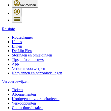
Aanmelden
Reisinfo
Routeplanner
Haltes
Lijnen
De Lijn Flex
Storingen en omleidingen
Tips, info en nieuws
App
Verloren voorwerpen
Netplannen en perronindelingen
Vervoerbewijzen
Tickets
Abonnementen
Kortingen en voordeeltarieven
Verkooppunten
Contactloos betalen