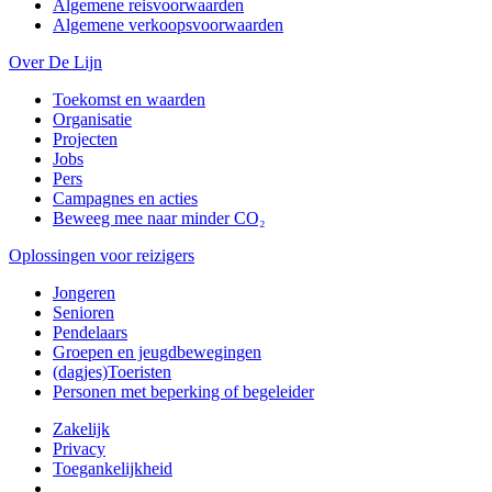
Algemene reisvoorwaarden
Algemene verkoopsvoorwaarden
Over De Lijn
Toekomst en waarden
Organisatie
Projecten
Jobs
Pers
Campagnes en acties
Beweeg mee naar minder CO₂
Oplossingen voor reizigers
Jongeren
Senioren
Pendelaars
Groepen en jeugdbewegingen
(dagjes)Toeristen
Personen met beperking of begeleider
Zakelijk
Privacy
Toegankelijkheid