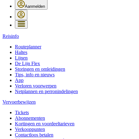
Aanmelden
Reisinfo
Routeplanner
Haltes
Lijnen
De Lijn Flex
Storingen en omleidingen
Tips, info en nieuws
App
Verloren voorwerpen
Netplannen en perronindelingen
Vervoerbewijzen
Tickets
Abonnementen
Kortingen en voordeeltarieven
Verkooppunten
Contactloos betalen