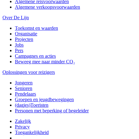
Algemene reisvoorwaarden
Algemene verkoopsvoorwaarden
Over De Lijn
Toekomst en waarden
Organisatie
Projecten
Jobs
Pers
Campagnes en acties
Beweeg mee naar minder CO₂
Oplossingen voor reizigers
Jongeren
Senioren
Pendelaars
Groepen en jeugdbewegingen
(dagjes)Toeristen
Personen met beperking of begeleider
Zakelijk
Privacy
Toegankelijkheid