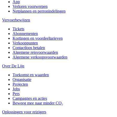
App
Verloren voorwerpen
Netplannen en perronindelingen
Vervoerbewijzen
Tickets
Abonnementen
Kortingen en voordeeltarieven
Verkooppunten
Contactloos betalen
Algemene reisvoorwaarden
Algemene verkoopsvoorwaarden
Over De Lijn
Toekomst en waarden
Organisatie
Projecten
Jobs
Pers
Campagnes en acties
Beweeg mee naar minder CO₂
Oplossingen voor reizigers