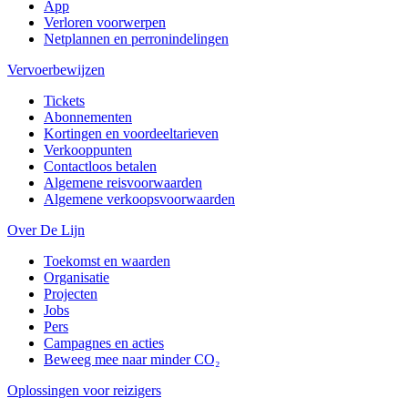
App
Verloren voorwerpen
Netplannen en perronindelingen
Vervoerbewijzen
Tickets
Abonnementen
Kortingen en voordeeltarieven
Verkooppunten
Contactloos betalen
Algemene reisvoorwaarden
Algemene verkoopsvoorwaarden
Over De Lijn
Toekomst en waarden
Organisatie
Projecten
Jobs
Pers
Campagnes en acties
Beweeg mee naar minder CO₂
Oplossingen voor reizigers