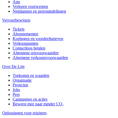
App
Verloren voorwerpen
Netplannen en perronindelingen
Vervoerbewijzen
Tickets
Abonnementen
Kortingen en voordeeltarieven
Verkooppunten
Contactloos betalen
Algemene reisvoorwaarden
Algemene verkoopsvoorwaarden
Over De Lijn
Toekomst en waarden
Organisatie
Projecten
Jobs
Pers
Campagnes en acties
Beweeg mee naar minder CO₂
Oplossingen voor reizigers