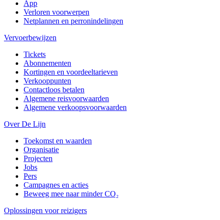
App
Verloren voorwerpen
Netplannen en perronindelingen
Vervoerbewijzen
Tickets
Abonnementen
Kortingen en voordeeltarieven
Verkooppunten
Contactloos betalen
Algemene reisvoorwaarden
Algemene verkoopsvoorwaarden
Over De Lijn
Toekomst en waarden
Organisatie
Projecten
Jobs
Pers
Campagnes en acties
Beweeg mee naar minder CO₂
Oplossingen voor reizigers