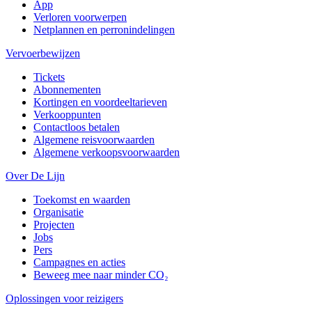
App
Verloren voorwerpen
Netplannen en perronindelingen
Vervoerbewijzen
Tickets
Abonnementen
Kortingen en voordeeltarieven
Verkooppunten
Contactloos betalen
Algemene reisvoorwaarden
Algemene verkoopsvoorwaarden
Over De Lijn
Toekomst en waarden
Organisatie
Projecten
Jobs
Pers
Campagnes en acties
Beweeg mee naar minder CO₂
Oplossingen voor reizigers