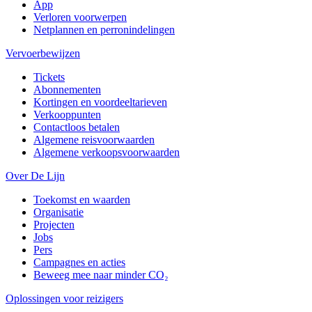
App
Verloren voorwerpen
Netplannen en perronindelingen
Vervoerbewijzen
Tickets
Abonnementen
Kortingen en voordeeltarieven
Verkooppunten
Contactloos betalen
Algemene reisvoorwaarden
Algemene verkoopsvoorwaarden
Over De Lijn
Toekomst en waarden
Organisatie
Projecten
Jobs
Pers
Campagnes en acties
Beweeg mee naar minder CO₂
Oplossingen voor reizigers