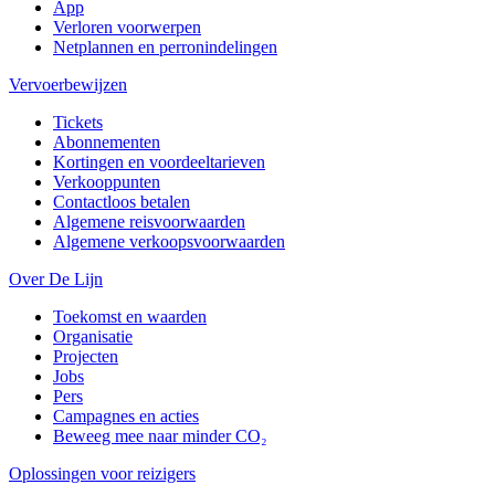
App
Verloren voorwerpen
Netplannen en perronindelingen
Vervoerbewijzen
Tickets
Abonnementen
Kortingen en voordeeltarieven
Verkooppunten
Contactloos betalen
Algemene reisvoorwaarden
Algemene verkoopsvoorwaarden
Over De Lijn
Toekomst en waarden
Organisatie
Projecten
Jobs
Pers
Campagnes en acties
Beweeg mee naar minder CO₂
Oplossingen voor reizigers