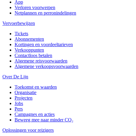
App
Verloren voorwerpen
Netplannen en perronindelingen
Vervoerbewijzen
Tickets
Abonnementen
Kortingen en voordeeltarieven
Verkooppunten
Contactloos betalen
Algemene reisvoorwaarden
Algemene verkoopsvoorwaarden
Over De Lijn
Toekomst en waarden
Organisatie
Projecten
Jobs
Pers
Campagnes en acties
Beweeg mee naar minder CO₂
Oplossingen voor reizigers