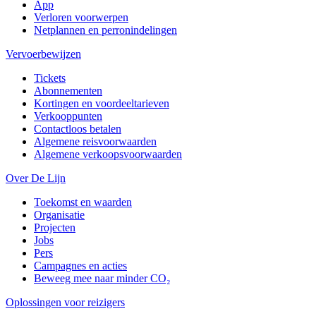
App
Verloren voorwerpen
Netplannen en perronindelingen
Vervoerbewijzen
Tickets
Abonnementen
Kortingen en voordeeltarieven
Verkooppunten
Contactloos betalen
Algemene reisvoorwaarden
Algemene verkoopsvoorwaarden
Over De Lijn
Toekomst en waarden
Organisatie
Projecten
Jobs
Pers
Campagnes en acties
Beweeg mee naar minder CO₂
Oplossingen voor reizigers