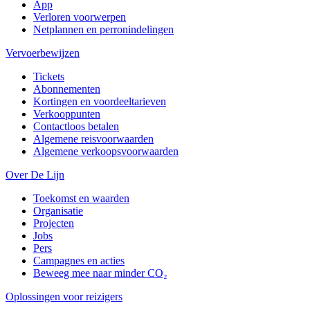
App
Verloren voorwerpen
Netplannen en perronindelingen
Vervoerbewijzen
Tickets
Abonnementen
Kortingen en voordeeltarieven
Verkooppunten
Contactloos betalen
Algemene reisvoorwaarden
Algemene verkoopsvoorwaarden
Over De Lijn
Toekomst en waarden
Organisatie
Projecten
Jobs
Pers
Campagnes en acties
Beweeg mee naar minder CO₂
Oplossingen voor reizigers