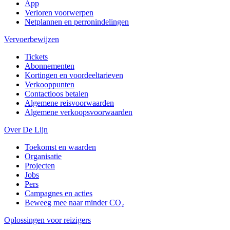
App
Verloren voorwerpen
Netplannen en perronindelingen
Vervoerbewijzen
Tickets
Abonnementen
Kortingen en voordeeltarieven
Verkooppunten
Contactloos betalen
Algemene reisvoorwaarden
Algemene verkoopsvoorwaarden
Over De Lijn
Toekomst en waarden
Organisatie
Projecten
Jobs
Pers
Campagnes en acties
Beweeg mee naar minder CO₂
Oplossingen voor reizigers