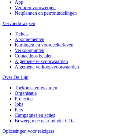
App
Verloren voorwerpen
Netplannen en perronindelingen
Vervoerbewijzen
Tickets
Abonnementen
Kortingen en voordeeltarieven
Verkooppunten
Contactloos betalen
Algemene reisvoorwaarden
Algemene verkoopsvoorwaarden
Over De Lijn
Toekomst en waarden
Organisatie
Projecten
Jobs
Pers
Campagnes en acties
Beweeg mee naar minder CO₂
Oplossingen voor reizigers