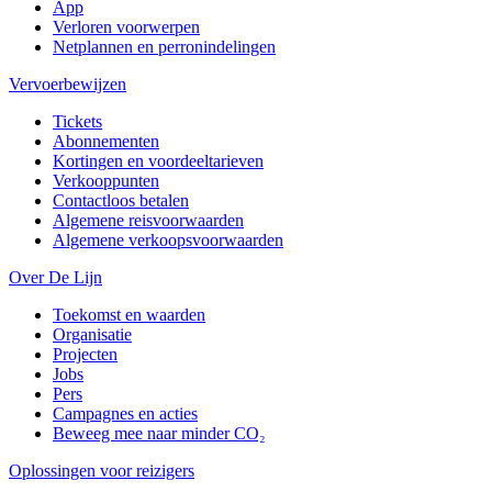
App
Verloren voorwerpen
Netplannen en perronindelingen
Vervoerbewijzen
Tickets
Abonnementen
Kortingen en voordeeltarieven
Verkooppunten
Contactloos betalen
Algemene reisvoorwaarden
Algemene verkoopsvoorwaarden
Over De Lijn
Toekomst en waarden
Organisatie
Projecten
Jobs
Pers
Campagnes en acties
Beweeg mee naar minder CO₂
Oplossingen voor reizigers