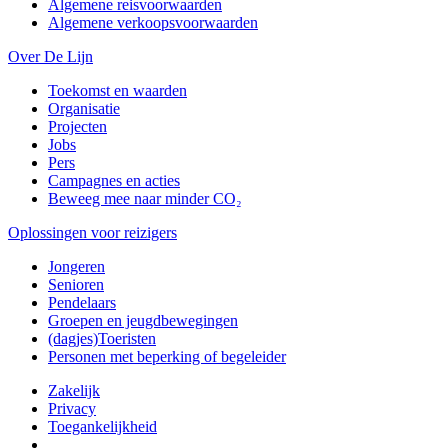
Algemene reisvoorwaarden
Algemene verkoopsvoorwaarden
Over De Lijn
Toekomst en waarden
Organisatie
Projecten
Jobs
Pers
Campagnes en acties
Beweeg mee naar minder CO₂
Oplossingen voor reizigers
Jongeren
Senioren
Pendelaars
Groepen en jeugdbewegingen
(dagjes)Toeristen
Personen met beperking of begeleider
Zakelijk
Privacy
Toegankelijkheid