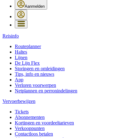
Aanmelden
Reisinfo
Routeplanner
Haltes
Lijnen
De Lijn Flex
Storingen en omleidingen
Tips, info en nieuws
App
Verloren voorwerpen
Netplannen en perronindelingen
Vervoerbewijzen
Tickets
Abonnementen
Kortingen en voordeeltarieven
Verkooppunten
Contactloos betalen